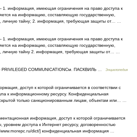
 1. информация, имеющая ограничения на право доступа к
ляется на информацию, составляющую государственную,
ю, личную тайну; 2. информация, требующая защиты от… …
 1. информация, имеющая ограничения на право доступа к
ляется на информацию, составляющую государственную,
ю, личную тайну 2. информация, требующая защиты от… …
 PRIVILEGED COMMUNICATIONСм. ПАСКВИЛЬ …
Энциклопедия
мация, доступ к которой ограничивается в соответствии с
тупа к информационному ресурсу. Конфиденциальная
аскрытой только санкционированным лицам, объектам или… …
ентационная информация, доступ к которой ограничивается
ы, уровнем доступа к Интернет ресурсу, договоренностью
://www.morepc.ru/dict/] конфиденциальная информация …