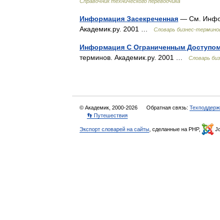
Справочник технического переводчика
Информация Засекреченная
— См. Инфо
Академик.ру. 2001 …
Словарь бизнес-термино
Информация С Ограниченным Доступо
терминов. Академик.ру. 2001 …
Словарь би
© Академик, 2000-2026
Обратная связь:
Техподдерж
👣 Путешествия
Экспорт словарей на сайты
, сделанные на PHP,
Jo