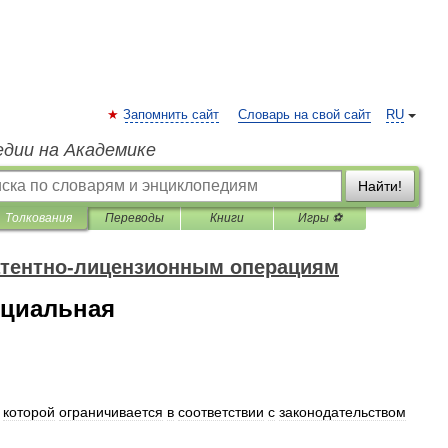
Запомнить сайт
Словарь на свой сайт
RU
едии на Академике
Найти!
Толкования
Переводы
Книги
Игры ⚽
атентно-лицензионным операциям
циальная
которой
ограничивается
в
соответствии
с
законодательством